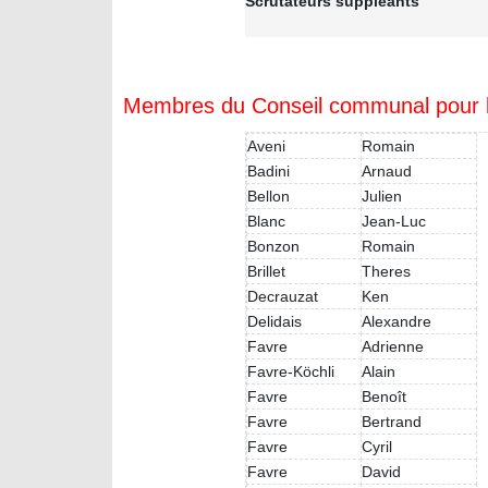
Scrutateurs suppléants
Membres du Conseil communal pour la l
Aveni
Romain
Badini
Arnaud
Bellon
Julien
Blanc
Jean-Luc
Bonzon
Romain
Brillet
Theres
Decrauzat
Ken
Delidais
Alexandre
Favre
Adrienne
Favre-Köchli
Alain
Favre
Benoît
Favre
Bertrand
Favre
Cyril
Favre
David