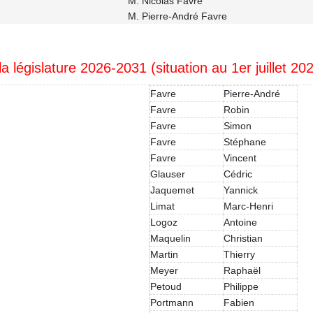
M. Nicolas Favre
M. Pierre-André Favre
égislature 2026-2031 (situation au 1er juillet 20
Favre
Pierre-André
Favre
Robin
Favre
Simon
Favre
Stéphane
Favre
Vincent
Glauser
Cédric
Jaquemet
Yannick
Limat
Marc-Henri
Logoz
Antoine
Maquelin
Christian
Martin
Thierry
Meyer
Raphaël
Petoud
Philippe
Portmann
Fabien